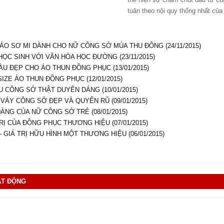
tuân theo nội quy thống nhất của 
O SƠ MI DÀNH CHO NỮ CÔNG SỞ MÙA THU ĐÔNG (24/11/2015)
ỌC SINH VỚI VĂN HÓA HỌC ĐƯỜNG (23/11/2015)
̀U ĐẸP CHO ÁO THUN ĐỒNG PHỤC (13/01/2015)
SIZE ÁO THUN ĐỒNG PHỤC (12/01/2015)
U CÔNG SỞ THẬT DUYÊN DÁNG (10/01/2015)
VÁY CÔNG SỞ ĐẸP VÀ QUYẾN RŨ (09/01/2015)
DÀNG CỦA NỮ CÔNG SỞ TRẺ (08/01/2015)
RỊ CỦA ĐỒNG PHỤC THƯƠNG HIỆU (07/01/2015)
 GIÁ TRỊ HỮU HÌNH MỘT THƯƠNG HIỆU (06/01/2015)
ẠT ĐỘNG