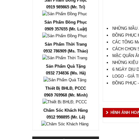
Sản Phẩm Đồng Phục
0919 989865 (Mr. Trí)
Sản Phẩm Đồng Phục
NHỮNG MẪU Á
0909 357655 (Mr. Luật)
ĐỒNG PHỤC H
CÁC TÔNG MA
Sản Phẩm Thời Trang
CÁCH CHỌN 
0932 786909 (Ms. Thảo)
MẶC QUẦN Â
NHỮNG KIỂU 
Sản Phẩm Quà Tặng
6 NGÀY DỊU 
0932 734836 (Ms. Hà)
LOGO - GIÁ T
ĐỒNG PHỤC –
Thiết Bị BHLĐ, PCCC
0969 769968 (Mr. Minh)
Chăm Sóc Khách Hàng
HÌNH ẢNH HO
0912 998895 (Mr. Lê)