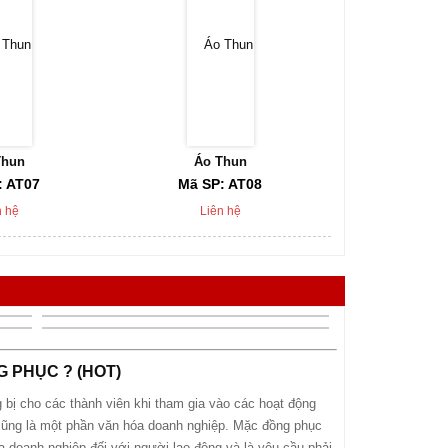
Thun
Áo Thun
Áo T
: AT07
Mã SP: AT08
Mã SP:
n hệ
Liên hệ
Liên
NG PHỤC ? (HOT)
 bị cho các thành viên khi tham gia vào các hoạt động
cũng là một phần văn hóa doanh nghiệp. Mặc đồng phục
a doanh nghiệp đối với người lao động và là yêu cầu phải