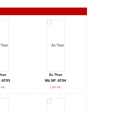
Thun
Áo Thun
Áo T
: AT03
Mã SP: AT04
Mã SP:
n hệ
Liên hệ
Liên