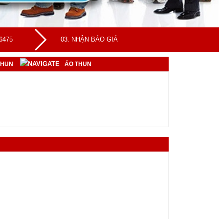
 6475
03. NHẬN BÁO GIÁ
THUN
ÁO THUN