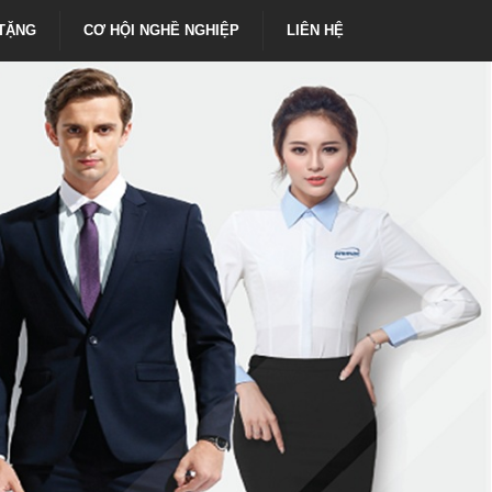
̀ TẶNG
CƠ HỘI NGHỀ NGHIỆP
LIÊN HỆ