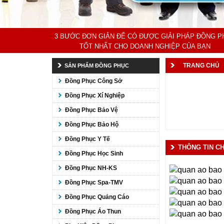
3 BƯỚC ĐƠN GIẢN ĐỂ CÓ ĐƯỢC GIẢI PHÁP ĐỒNG P
TỐT NHẤT CHO DOANH NGHIỆP CỦA BẠN
TRANG CHỦ
SẢN PHẨM ĐỒNG PHỤC
Đồng Phục Công Sở
Đồng Phục Xí Nghiệp
Đồng Phục Bảo Vệ
Đồng Phục Bảo Hộ
Đồng Phục Y Tế
THÔNG TIN CH
Đồng Phục Học Sinh
Đồng Phục NH-KS
Đồng Phục Spa-TMV
Đồng Phục Quảng Cáo
Đồng Phục Áo Thun