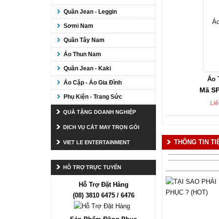
Quần Jean - Leggin
Sơmi Nam
Quần Tây Nam
Áo Thun Nam
Quần Jean - Kaki
Áo 
Áo Cặp - Áo Gia Đình
Mã SP
Phụ Kiện - Trang Sức
Liê
QUÀ TẶNG DOANH NGHIỆP
DỊCH VỤ CẮT MAY TRỌN GÓI
THÔNG TIN TIỆ
VIET LE ENTERTAINMENT
HỖ TRỢ TRỰC TUYẾN
Hỗ Trợ Đặt Hàng
(08) 3810 6475 / 6476