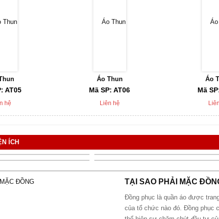
Thun
Áo Thun
Áo 
: AT05
Mã SP: AT06
Mã SP
n hệ
Liên hệ
Liê
N ÍCH
TẠI SAO PHẢI MẶC ĐỒ
Đồng phục là quần áo được trang
của tổ chức nào đó. Đồng phục 
thể hiện sự chăm chút đầu tư củ