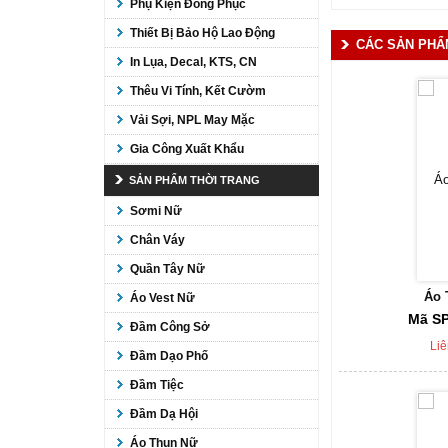
Phụ Kiện Đồng Phục
Thiết Bị Bảo Hộ Lao Động
CÁC SẢN PHẨ
In Lụa, Decal, KTS, CN
Thêu Vi Tính, Kết Cườm
Vải Sợi, NPL May Mặc
Gia Công Xuất Khẩu
SẢN PHẨM THỜI TRANG
Sơmi Nữ
Chân Váy
Quần Tây Nữ
Áo 
Áo Vest Nữ
Mã SP
Đầm Công Sở
Liê
Đầm Dạo Phố
Đầm Tiệc
Đầm Dạ Hội
Áo Thun Nữ