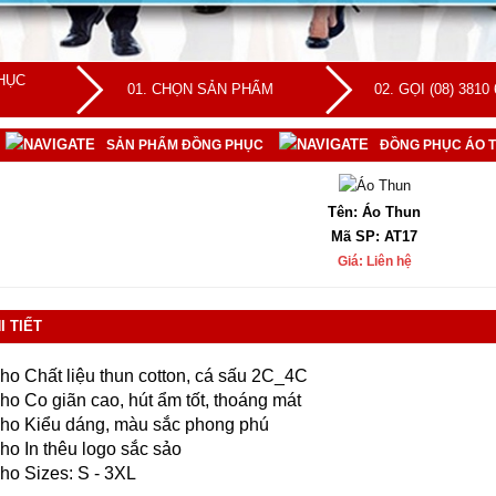
HỤC
01. CHỌN SẢN PHẨM
02. GỌI (08) 3810
SẢN PHẨM ĐỒNG PHỤC
ĐỒNG PHỤC ÁO 
Tên: Áo Thun
Mã SP: AT17
Giá: Liên hệ
I TIẾT
Chất liệu thun cotton, cá sấu 2C_4C
Co giãn cao, hút ẩm tốt, thoáng mát
Kiểu dáng, màu sắc phong phú
In thêu logo sắc sảo
Sizes: S - 3XL