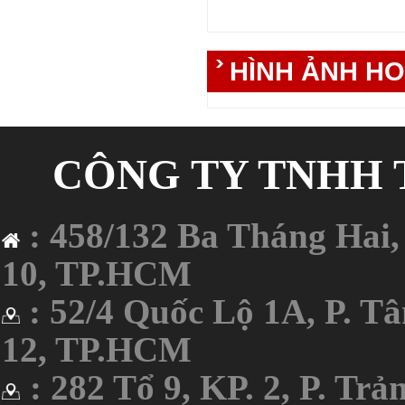
HÌNH ẢNH H
CÔNG TY TNHH T
: 458/132 Ba Tháng Hai
10, TP.HCM
: 52/4 Quốc Lộ 1A
, P. T
12, TP.HCM
:
282 Tổ 9, KP. 2, P. Trả