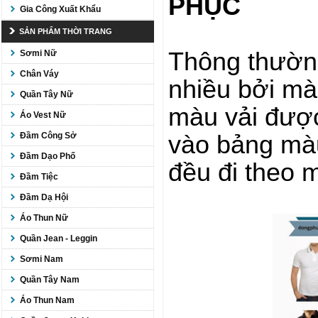
PHỤC
Gia Công Xuất Khẩu
SẢN PHẨM THỜI TRANG
Thông thườn
Sơmi Nữ
Chân Váy
nhiều bởi mà
Quần Tây Nữ
màu vải được
Áo Vest Nữ
vào bảng màu
Đầm Công Sở
Đầm Dạo Phố
đều đi theo 
Đầm Tiệc
Đầm Dạ Hội
Áo Thun Nữ
Quần Jean - Leggin
Sơmi Nam
Quần Tây Nam
Áo Thun Nam