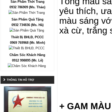
Tông màu sán
Sản Phẩm Thời Trang
0932 786909 (Ms. Thảo)
yêu thích, ư
màu sáng với
Sản Phẩm Quà Tặng
0932 734836 (Ms. Hà)
xà cừ, trắng 
Thiết Bị BHLĐ, PCCC
0969 769968 (Mr. Minh)
Chăm Sóc Khách Hàng
0912 998895 (Mr. Lê)
THÔNG TIN HỖ TRỢ
+ GAM MÀU 