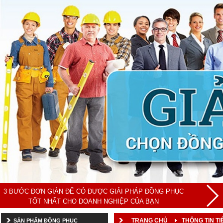
3 BƯỚC ĐƠN GIẢN ĐỂ CÓ ĐƯỢC GIẢI PHÁP ĐỒNG PHỤC
TỐT NHẤT CHO DOANH NGHIỆP CỦA BẠN
TRANG CHỦ
THÔNG TIN TIÊ
SẢN PHẨM ĐỒNG PHỤC