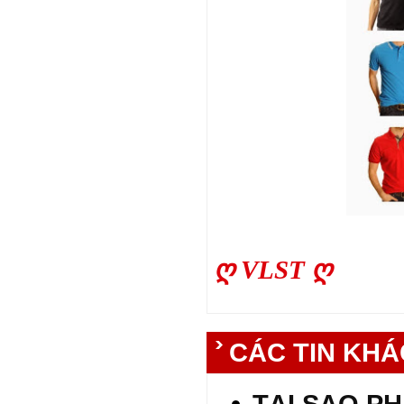
ღ VLST ღ
CÁC TIN KHÁ
TẠI SAO PH