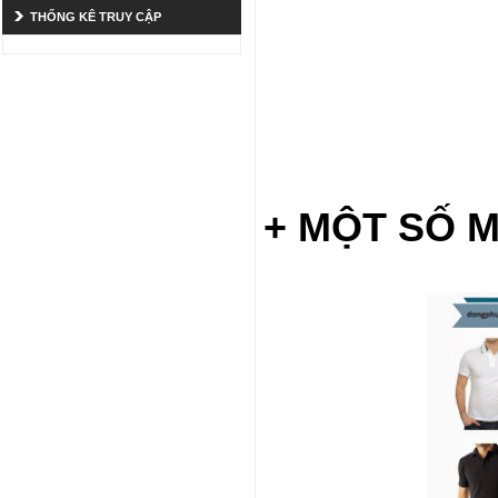
THỐNG KÊ TRUY CẬP
+ MỘT SỐ 