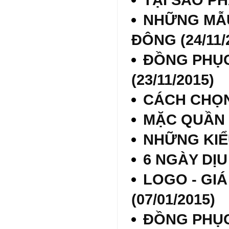
NHỮNG MẪU
ĐÔNG (24/11/
ĐỒNG PHỤC
(23/11/2015)
CÁCH CHỌN
MẶC QUẦN
NHỮNG KIỂ
6 NGÀY DỊ
LOGO - GIÁ
(07/01/2015)
ĐỒNG PHỤC