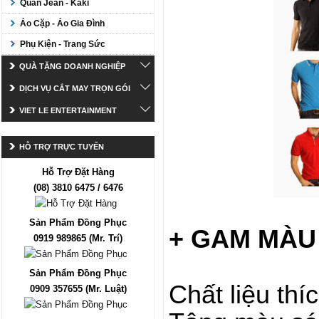
Quần Jean - Kaki
Áo Cặp - Áo Gia Đình
Phụ Kiện - Trang Sức
QUÀ TẶNG DOANH NGHIỆP
DỊCH VỤ CẮT MAY TRỌN GÓI
VIET LE ENTERTAINMENT
HỖ TRỢ TRỰC TUYẾN
Hỗ Trợ Đặt Hàng
(08) 3810 6475 / 6476
Sản Phẩm Đồng Phục
+ GAM MÀU
0919 989865 (Mr. Trí)
Sản Phẩm Đồng Phục
Chất liệu thí
0909 357655 (Mr. Luật)